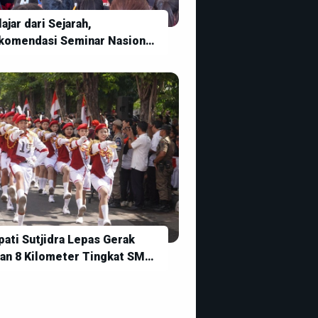
ajar dari Sejarah,
komendasi Seminar Nasional
ratus Tahun Rarud Batur
pati Sutjidra Lepas Gerak
lan 8 Kilometer Tingkat SMP,
namkan Semangat Disiplin
n Jiwa Kebangsaan