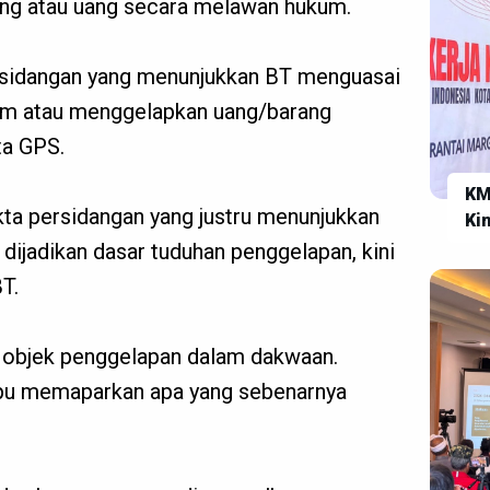
ang atau uang secara melawan hukum.
ersidangan yang menunjukkan BT menguasai
um atau menggelapkan uang/barang
ta GPS.
KM
ta persidangan yang justru menunjukkan
Ki
di
 dijadikan dasar tuduhan penggelapan, kini
Ke
T.
n objek penggelapan dalam dakwaan.
pu memaparkan apa yang sebenarnya