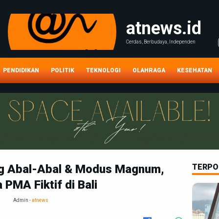
atnews.id
Cerdas, Berbudaya, Independen
PENDIDIKAN
POLITIK
TEKNOLOGI
OLAHRAGA
KESEHATAN
ng Abal-Abal & Modus Magnum,
TERPO
 PMA Fiktif di Bali
Admin -
atnews