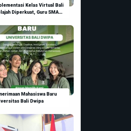
lementasi Kelas Virtual Bali
lajah Diperkuat, Guru SMA
geri 1 Kintamani Siap
judkan Pembelajaran Digital
g Inovatif
nerimaan Mahasiswa Baru
iversitas Bali Dwipa