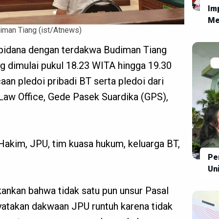
Imp
Me
iman Tiang (ist/Atnews)
Ne
Wu
 pidana dengan terdakwa Budiman Tiang
yan
g dimulai pukul 18.23 WITA hingga 19.30
n pledoi pribadi BT serta pledoi dari
aw Office, Gede Pasek Suardika (GPS),
s Hakim, JPU, tim kuasa hukum, keluarga BT,
Pe
Un
nkan bahwa tidak satu pun unsur Pasal
atakan dakwaan JPU runtuh karena tidak