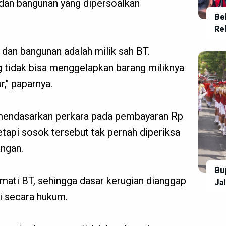
dan bangunan yang dipersoalkan
Bel
Re
Se
 dan bangunan adalah milik sah BT.
 tidak bisa menggelapkan barang miliknya
r," paparnya.
endasarkan perkara pada pembayaran Rp
tetapi sosok tersebut tak pernah diperiksa
angan.
Bu
ikmati BT, sehingga dasar kerugian dianggap
Ja
Ta
ji secara hukum.
da