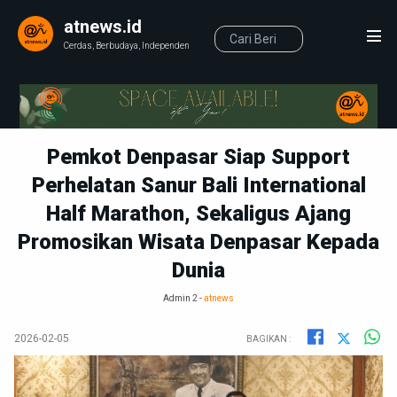
atnews.id
Cerdas, Berbudaya, Independen
Pemkot Denpasar Siap Support
Perhelatan Sanur Bali International
Half Marathon, Sekaligus Ajang
Promosikan Wisata Denpasar Kepada
Dunia
Admin 2 -
atnews
2026-02-05
BAGIKAN :