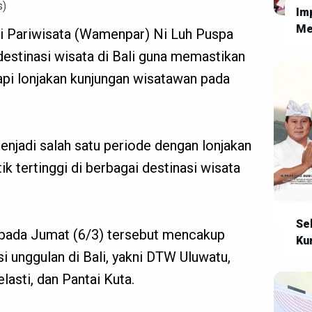
s)
Imp
Me
ri Pariwisata (Wamenpar) Ni Luh Puspa
Ne
destinasi wisata di Bali guna memastikan
Wu
pi lonjakan kunjungan wisatawan pada
yan
enjadi salah satu periode dengan lonjakan
 tertinggi di berbagai destinasi wisata
Se
 pada Jumat (6/3) tersebut mencakup
Ku
si unggulan di Bali, yakni DTW Uluwatu,
lasti, dan Pantai Kuta.