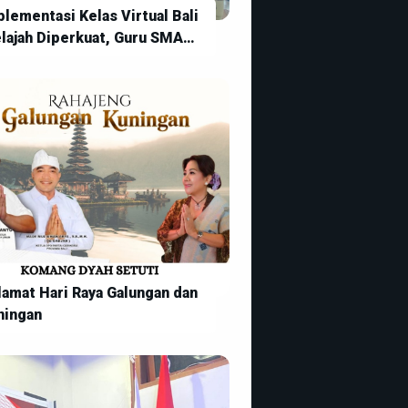
lementasi Kelas Virtual Bali
lajah Diperkuat, Guru SMA
geri 1 Kintamani Siap
judkan Pembelajaran Digital
g Inovatif
lamat Hari Raya Galungan dan
ningan