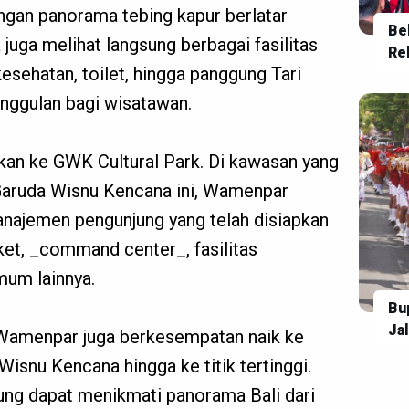
engan panorama tebing kapur berlatar
Bel
 juga melihat langsung berbagai fasilitas
Re
kesehatan, toilet, hingga panggung Tari
Se
unggulan bagi wisatawan.
tkan ke GWK Cultural Park. Di kawasan yang
Garuda Wisnu Kencana ini, Wamenpar
najemen pengunjung yang telah disiapkan
iket, _command center_, fasilitas
mum lainnya.
Bu
Ja
Wamenpar juga berkesempatan naik ke
Ta
isnu Kencana hingga ke titik tertinggi.
da
jung dapat menikmati panorama Bali dari