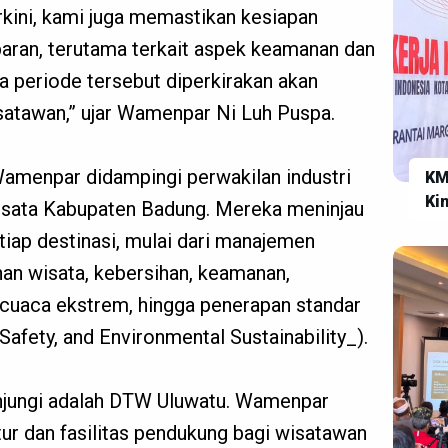
rkini, kami juga memastikan kesiapan
baran, terutama terkait aspek keamanan dan
 periode tersebut diperkirakan akan
isatawan,” ujar Wamenpar Ni Luh Puspa.
Wamenpar didampingi perwakilan industri
KM
Ki
wisata Kabupaten Badung. Mereka meninjau
di
tiap destinasi, mulai dari manajemen
Ke
nan wisata, kebersihan, keamanan,
i cuaca ekstrem, hingga penerapan standar
Safety, and Environmental Sustainability_).
unjungi adalah DTW Uluwatu. Wamenpar
tur dan fasilitas pendukung bagi wisatawan