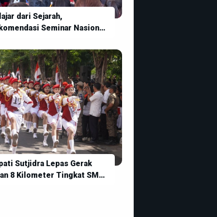
ajar dari Sejarah,
komendasi Seminar Nasional
ratus Tahun Rarud Batur
pati Sutjidra Lepas Gerak
lan 8 Kilometer Tingkat SMP,
namkan Semangat Disiplin
n Jiwa Kebangsaan