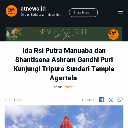
atnews.id
Cerdas, Berbudaya, Independen
Ida Rsi Putra Manuaba dan
Shantisena Ashram Gandhi Puri
Kunjungi Tripura Sundari Temple
Agartala
Admin -
atnews
2023-12-01
BAGIKAN :