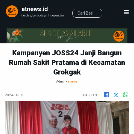
atnews.id
Cerdas, Berbudaya, Independen
Kampanyen JOSS24 Janji Bangun
Rumah Sakit Pratama di Kecamatan
Grokgak
Admin -
atnews
2024-10-10
BAGIKAN :