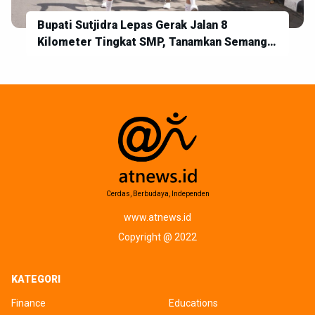
Bupati Sutjidra Lepas Gerak Jalan 8
Kilometer Tingkat SMP, Tanamkan Semangat
Disiplin dan Jiwa Kebangsaan
Cerdas, Berbudaya, Independen
www.atnews.id
Copyright @ 2022
KATEGORI
Finance
Educations