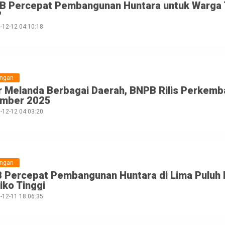
B Percepat Pembangunan Huntara untuk Warga T
"
-12-12 04:10:18
ungan
ir Melanda Berbagai Daerah, BNPB Rilis Perkem
mber 2025
-12-12 04:03:20
ungan
 Percepat Pembangunan Huntara di Lima Puluh K
iko Tinggi
-12-11 18:06:35