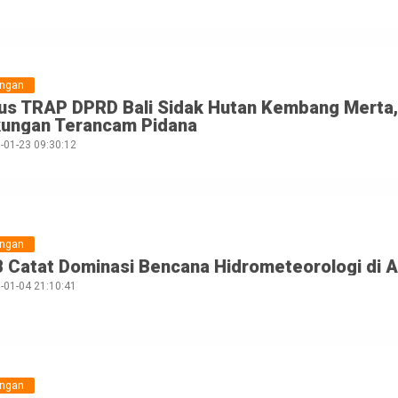
ungan
us TRAP DPRD Bali Sidak Hutan Kembang Merta, 
kungan Terancam Pidana
-01-23 09:30:12
ungan
 Catat Dominasi Bencana Hidrometeorologi di A
-01-04 21:10:41
ungan