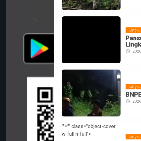
Lingk
Pans
Ling
2026
Lingk
BNPB
2026
""="" class="object-cover
w-full h-full">
Lingk