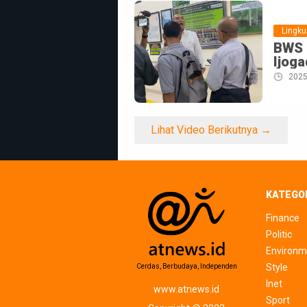
Lingk
BWS 
Ijog
2025
Lihat Video Berikutnya →
KATEGO
Finance
Politic
Environm
Style
Cerdas, Berbudaya, Independen
Inet
www.atnews.id
Sport