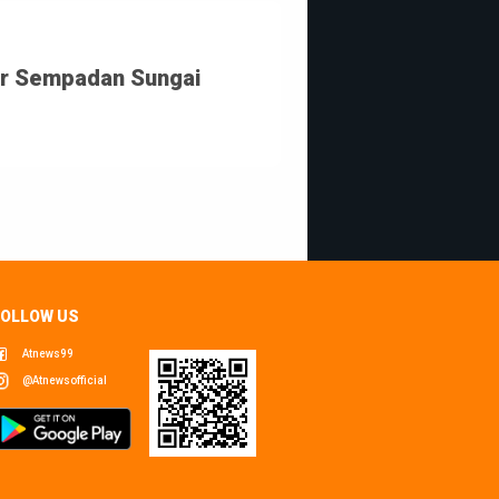
r Sempadan Sungai 
FOLLOW US
Atnews99
@atnewsofficial