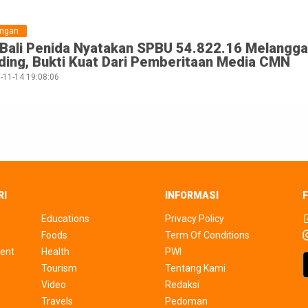
ungan
Bali Penida Nyatakan SPBU 54.822.16 Melangga
ading, Bukti Kuat Dari Pemberitaan Media CMN
-11-14 19:08:06
RI
INFORMASI
Educations
Privacy Policy
Foods
Term Of Conditions
ent
Health
PWI
Tourism
Tentang Kami
Video
Redaksi
Travels
Pedoman