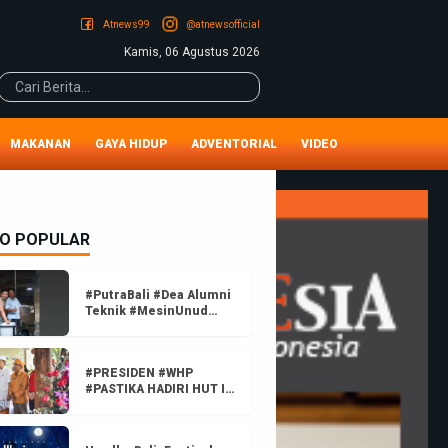
Atnews99
@atnewsofficial
Kamis, 06 Agustus 2026
MAKANAN
GAYA HIDUP
ADVENTORIAL
VIDEO
EO POPULAR
#PutraBali #Dea Alumni
Teknik #MesinUnud
Berhasil Rakit
#PortableDisenfeksi Multi
Fungsi bekerja #Otomatis
#PRESIDEN #WHP
#PASTIKA HADIRI HUT I
#ATNEWS LIPUTAN