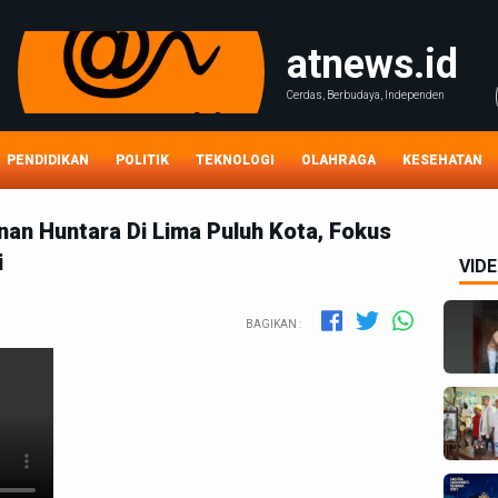
atnews.id
Cerdas, Berbudaya, Independen
PENDIDIKAN
POLITIK
TEKNOLOGI
OLAHRAGA
KESEHATAN
n Huntara Di Lima Puluh Kota, Fokus
i
VID
BAGIKAN :