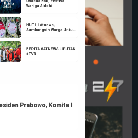
Usadha Bali, Festival
Wariga Siddhi
HUT III Atnews,
Sumbangsih Warga Untuk
Negeri
BERITA #ATNEWS LIPUTAN
#TVRI
residen Prabowo, Komite I 