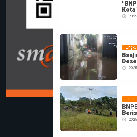
"BNP
Kota
2025
Lingk
Banj
Dese
2025
Lingk
BNPB
Beris
2025