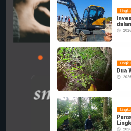
Lingk
Inves
dala
2026
Lingk
Dua 
2026
Lingk
Pans
Ling
2026